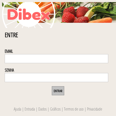
ENTRE
EMAIL
SENHA
ENTRAR
Ajuda
|
Entrada
|
Dados
|
Gráficos
|
Termos de uso
|
Privacidade